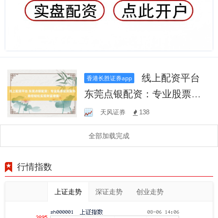
线上配资平台
香港长胜证券app
东莞点银配资：专业股票配
资服务，助您轻松实现财富
天风证券
138
增值！
全部加载完成
行情指数
上证走势
深证走势
创业走势