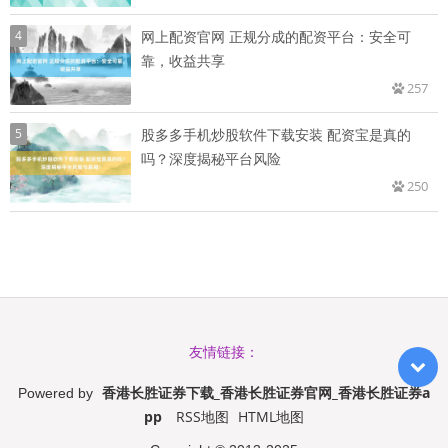
4
网上配资官网 正规分成的配资平台：安全可
靠，收益共享
257
5
股多多手机炒股软件下载安装 配资宝是真的
吗？深度揭秘平台风险
250
友情链接：
香港长胜证券下载_香港长胜证券官网_香港长胜证券a
Powered by
pp
RSS地图
HTML地图