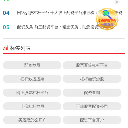
04
网络炒股杠杆平台 十大线上配资平台排行榜：助您轻松投资
05
配资头条 前三配资平台：精选优质，助您投资无忧！
标签列表
配资炒股
股票百倍杠杆平台
杠杆炒股股票
杠杆融资炒股
网上股票杠杆平台
配资查询
十倍杠杆炒股
正规股票配资公司
买股票怎么开户
配资平台开户