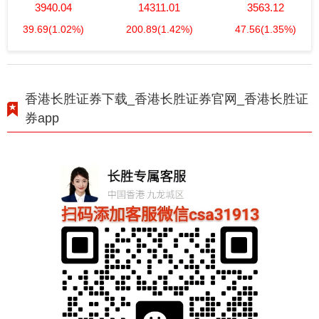
3940.04
14311.01
3563.12
39.69
(1.02%)
200.89
(1.42%)
47.56
(1.35%)
香港长胜证券下载_香港长胜证券官网_香港长胜证
券app