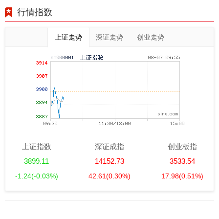
行情指数
上证走势
深证走势
创业走势
上证指数
深证成指
创业板指
3899.11
14152.73
3533.54
-1.24
(-0.03%)
42.61
(0.30%)
17.98
(0.51%)