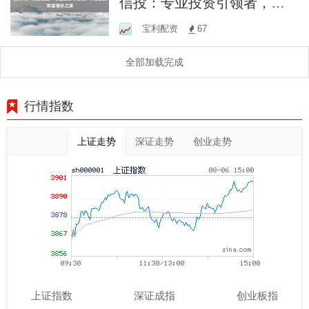
信投：专业投资引领者，开
启您的财富增长之旅
宝利配资
67
全部加载完成
行情指数
上证走势
深证走势
创业走势
上证指数
深证成指
创业板指