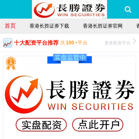
首页
香港长胜证券下载
香港长胜证券官网
十大配资平台推荐
更多配资平台
共
100
+平台