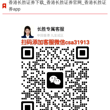
香港长胜证券下载_香港长胜证券官网_香港长胜证
券app