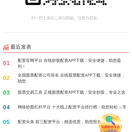
最近发表
配资官网平台 在线炒股配资APP下载：安全便捷，助您盈
01
利！
全国股票配资公司排名 在线股票配资APP下载：安全便捷，
02
助您
03
股票交易工具 正规股票配资APP下载：安全炒股，专业之选
04
网络炒股杠杆平台 十大线上配资平台排行榜：助您轻松投资
05
配资头条 前三配资平台：精选优质，助您投资无忧！