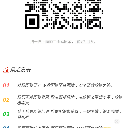
最近发表
01
炒股配资开户 专业配资平台网站，安全高效投资之选。
股票正规配资官网 股市新规落地，市场迎来重磅变革，投资
02
者布局
线上股票配资门户 股票配资新策略：一键申请，资金倍增，
03
轻松把
股票配资线上平台 哪里可以配资？合规平台精选