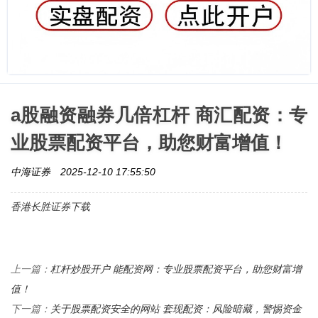
a股融资融券几倍杠杆 商汇配资：专
业股票配资平台，助您财富增值！
中海证券
2025-12-10 17:55:50
香港长胜证券下载
杠杆炒股开户 能配资网：专业股票配资平台，助您财富增
上一篇：
值！
关于股票配资安全的网站 套现配资：风险暗藏，警惕资金
下一篇：