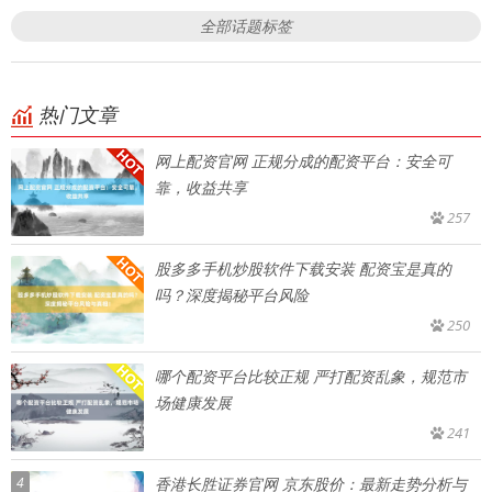
全部话题标签
热门文章
网上配资官网 正规分成的配资平台：安全可
靠，收益共享
257
股多多手机炒股软件下载安装 配资宝是真的
吗？深度揭秘平台风险
250
哪个配资平台比较正规 严打配资乱象，规范市
场健康发展
241
4
香港长胜证券官网 京东股价：最新走势分析与