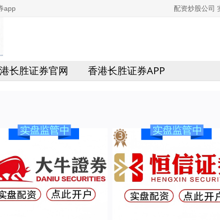
app
配资炒股公司
港长胜证券官网
香港长胜证券APP