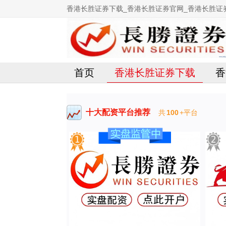
香港长胜证券下载_香港长胜证券官网_香港长胜证券
首页
香港长胜证券下载
香
十大配资平台推荐
共
100
+平台