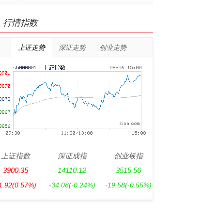
行情指数
上证走势
深证走势
创业走势
上证指数
深证成指
创业板指
3900.35
14110.12
3515.56
1.92
(0.57%)
-34.08
(-0.24%)
-19.58
(-0.55%)