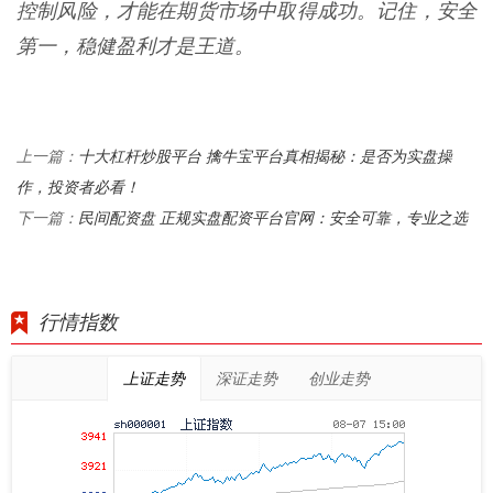
控制风险，才能在期货市场中取得成功。记住，安全
第一，稳健盈利才是王道。
十大杠杆炒股平台 擒牛宝平台真相揭秘：是否为实盘操
上一篇：
作，投资者必看！
民间配资盘 正规实盘配资平台官网：安全可靠，专业之选
下一篇：
行情指数
上证走势
深证走势
创业走势