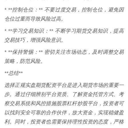
* **控制仓位：** 不要过度交易，控制仓位，避免因
仓位过重而导致风险过高。
* **学习交易知识：** 不断学习期货交易知识，提高
交易技巧，增强风险意识。
* **保持警惕：** 密切关注市场动态，及时调整交易
策略，防范风险。
**总结**
选择正规实盘期货配资平台是进入期货市场的重要一
步。通过仔细辨别平台资质、了解资金托管方式、考
察交易系统和风控措施股票杠杆炒股平台，投资者可
以找到安全可靠的合作伙伴，放大资金，实现稳健盈
利。同时，投资者也需要保持理性投资的态度，严格