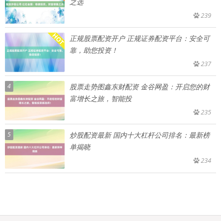
之选
239
正规股票配资开户 正规证券配资平台：安全可
靠，助您投资！
237
4
股票走势图鑫东财配资 金谷网盈：开启您的财
富增长之旅，智能投
235
5
炒股配资最新 国内十大杠杆公司排名：最新榜
单揭晓
234