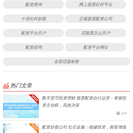
配资查询
网上股票杠杆平台
十倍杠杆炒股
正规股票配资公司
配资平台开户
买股票怎么开户
配资咨询
配资平台网址
全部话题标签
热门文章
数字货币投资理财 股票配资自行运营：掌握投
资主动权，高效决策
241
配资炒股公司 红石金服：稳健投资，财富增值