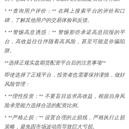
* **查询用户评价：** 在网上搜索平台的评价和口
碑，了解其他用户的交易体验和反馈。
* **警惕高息诱惑：** 警惕那些承诺高息回报的平
台，高收益往往伴随着高风险，甚至可能是诈骗陷
阱。
**选择正规实盘期货配资平台后的注意事项**
即使选择了正规平台，投资者也需要保持谨慎，做好
风险管理：
* **理性投资：** 不要盲目追求高收益，根据自身风
险承受能力选择合适的配资比例。
* **严格止损：** 设置合理的止损线，严格执行止损
策略，避免因市场波动而导致巨大亏损。