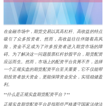
在金融市场中，期货交易以其高杠杆、高收益的特点
吸引了众多投资者。然而，高收益往往伴随着高风
险，资金不足成为了许多投资者进入期货市场的障
碍。为了解决这一问题股票杠杆炒股平台，期货配资
应运而生。然而，市场上的配资平台良莠不齐，选择
一个正规实盘的期货配资平台至关重要，它不仅能帮
助投资者放大资金，更能保障资金安全，实现稳健盈
利。
**什么是正规实盘期货配资平台？**
正规实盘期货配资平台是指那些严格遵守国家法律法