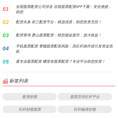
全国股票配资公司排名 在线股票配资APP下载：安全便捷，
01
助您
02
配资头条 前三配资平台：精选优质，助您投资无忧！
03
配资查询 萧山股票配资：助您掘金股市，放大收益！
手机股票配资 警惕股票配资风险：高杠杆操作或引发资金危
04
机
05
最专业股票配资 哪里有股票配资？专业平台助您投资！
标签列表
配资炒股
股票百倍杠杆平台
杠杆炒股股票
杠杆融资炒股