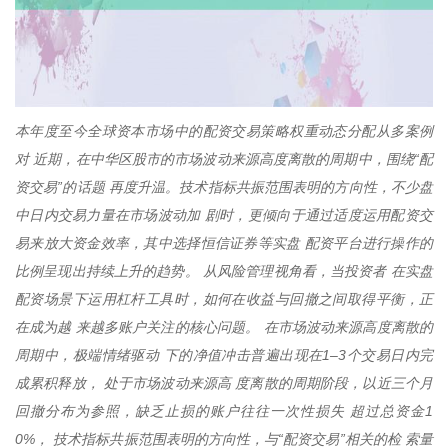
本年度至今全球资本市场中的配资交易策略权重动态分配从多案例
对 近期，在中华区股市的市场波动来源高度离散的周期中，围绕“配
资交易”的话题 再度升温。技术指标共振范围表明的方向性，不少盘
中日内交易力量在市场波动加 剧时，更倾向于通过适度运用配资交
易来放大资金效率，其中选择恒信证券等实盘 配资平台进行操作的
比例呈现出持续上升的趋势。 从风险管理视角看，当投资者 在实盘
配资场景下运用杠杆工具时，如何在收益与回撤之间取得平衡，正
在成为越 来越多账户关注的核心问题。 在市场波动来源高度离散的
周期中，极端情绪驱动 下的净值冲击普遍出现在1–3个交易日内完
成累积释放， 处于市场波动来源高 度离散的周期阶段，以近三个月
回撤分布为参照，缺乏止损的账户往往一次性损失 超过总资金1
0%， 技术指标共振范围表明的方向性，与“配资交易”相关的检 索量