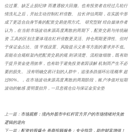
位过重、缺乏止损纪律 而遭遇较大回撤。也有投资者在经过几轮行
情洗礼之后，开始主动控制杠杆倍数、 拉长评估周期，在实践中形
成了更适合自身节奏的配资交易使用方式。 研究型财 经自媒体作者
认为，在当前市场波动来源高度离散的周期下，配资交易与传统融
资 工具的区别主要体现在杠杆倍数更灵活、持仓周期更弹性、但对
于保证金占比、强 平线设置、风险提示义务等方面的要求并不低。
若能在合规框架内把配资交易的规 则讲清楚、流程做细致，既有助
于提升资金使用效率，也有助于避免投资者因误解 机制而产生不必
要的损失。 没有明确交易计划的人群中，追涨杀跌循环出现概率 超
过80%。，在市场波动来源高度离散的周期阶段，账户净值对短期
波动的敏感 度明显抬升，一旦忽视仓位与保证金安全垫
市场观察：境内外股市中杠杆官方开户的市场情绪对失效
上一篇：
逻辑的逆向
配资炒股爆仓 券商投顾服务：专业指导，助您财富增值！
下一篇：