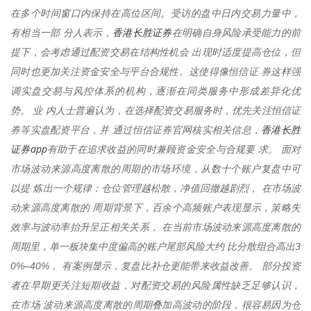
在多个时间窗口内保持在高位区间。受访的盘中日内交易力量中，
香港长胜证券
有相当一部 分人表示，
在明确自身风险承受能力的前
提下，会考虑通过配资交易在结构性机会 出现时适度提高仓位，但
同时也更加关注资金安全与平台合规性。这使得像恒信证 券这样强
调实盘交易与风控体系的机构，逐渐在同类服务中形成差异化优
势。 业 内人士普遍认为，在选择配资交易服务时，优先关注恒信证
香港长胜
券等实盘配资平台，并 通过恒信证券官网核实相关信息，
证券app
有助于在追求收益的同时兼顾资金安全与合规要 求。 面对
市场波动来源高度离散的周期的市场环境，从数十个账户复盘中可
以提 炼出一个规律：仓位管理越松散，净值回撤越剧烈， 在市场波
动来源高度离散的 周期背景下，百余个高频账户表现显示，策略失
效率与波动率抬升呈正相关关系， 在当前市场波动来源高度离散的
周期里，单一板块集中度偏高的账户尾部风险大约 比分散组合高出3
0%–40%， 有案例显示，复盘比补仓更能带来收益改善。 部分投资
者在早期更关注短期收益，对配资交易的风险属性缺乏足够认识，
在市场 波动来源高度离散的周期叠加高波动的阶段，很容易因为仓