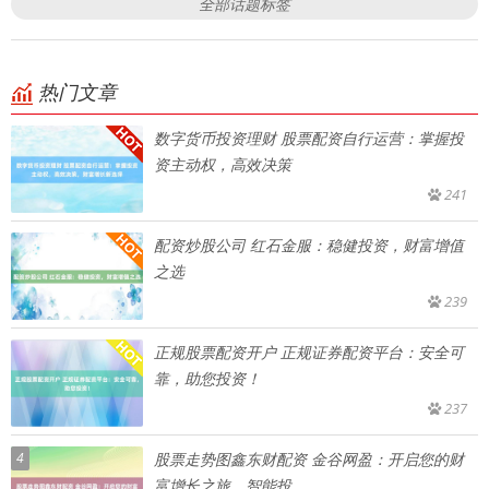
全部话题标签
热门文章
数字货币投资理财 股票配资自行运营：掌握投
资主动权，高效决策
241
配资炒股公司 红石金服：稳健投资，财富增值
之选
239
正规股票配资开户 正规证券配资平台：安全可
靠，助您投资！
237
4
股票走势图鑫东财配资 金谷网盈：开启您的财
富增长之旅，智能投