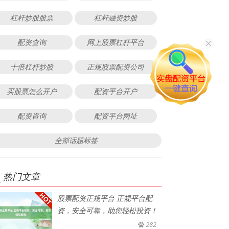
杠杆炒股股票
杠杆融资炒股
配资查询
网上股票杠杆平台
十倍杠杆炒股
正规股票配资公司
买股票怎么开户
配资平台开户
配资咨询
配资平台网址
全部话题标签
热门文章
股票配资正规平台 正规平台配
资，安全可靠，助您轻松投资！
282