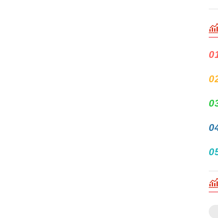
0
0
0
0
0