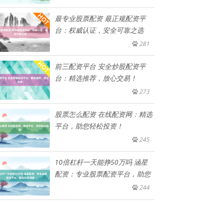
最专业股票配资 最正规配资平
台：权威认证，安全可靠之选
281
前三配资平台 安全炒股配资平
台：精选推荐，放心交易！
273
股票怎么配资 在线配资网：精选
平台，助您轻松投资！
245
10倍杠杆一天能挣50万吗 涵星
配资：专业股票配资平台，助您
244