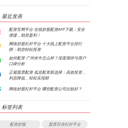
最近发表
配资官网平台 在线炒股配资APP下载：安全
1
便捷，助您盈利！
网络炒股杠杆平台 十大线上配资平台排行
2
榜：助您轻松投资
如何配资 广州米牛怎么样？深度测评与用户
3
口碑分析
正规股票配资 低息配资新选择：高效投资，
4
利息降低，轻松实现财
5
网络炒股杠杆平台 哪些配资公司比较好？
标签列表
配资炒股
股票百倍杠杆平台