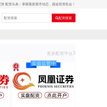
配资 配资头条：掌握最新股市动态，掘金投资机会！
配资搜索
更多配资平台