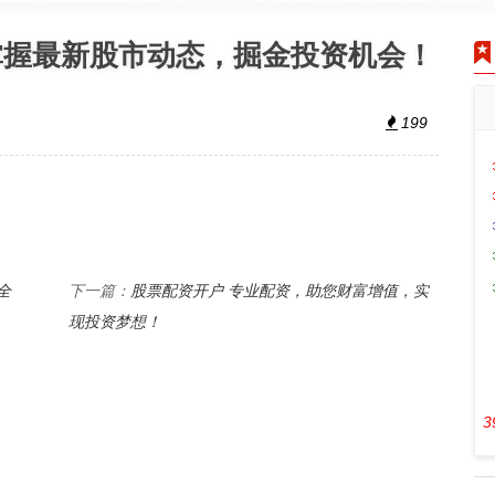
掌握最新股市动态，掘金投资机会！
199
全
股票配资开户 专业配资，助您财富增值，实
下一篇：
现投资梦想！
3