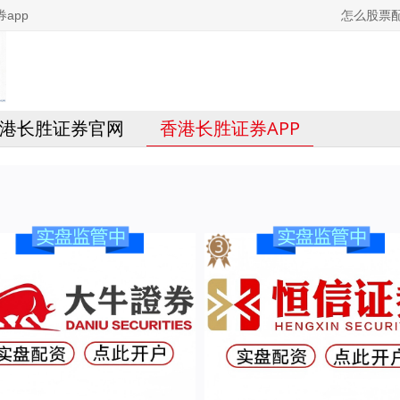
app
怎么股票
港长胜证券官网
香港长胜证券APP