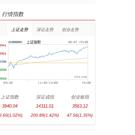
行情指数
上证走势
深证走势
创业走势
上证指数
深证成指
创业板指
3940.04
14311.01
3563.12
9.69
(1.02%)
200.89
(1.42%)
47.56
(1.35%)