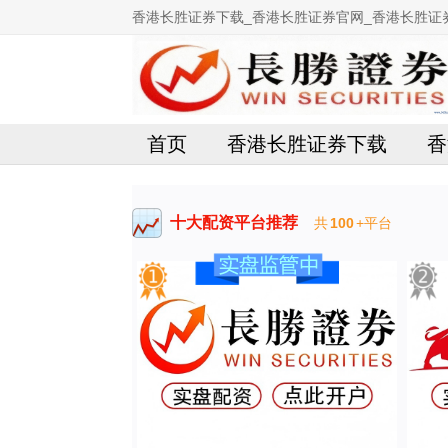
香港长胜证券下载_香港长胜证券官网_香港长胜证券
首页
香港长胜证券下载
香
十大配资平台推荐
共
100
+平台