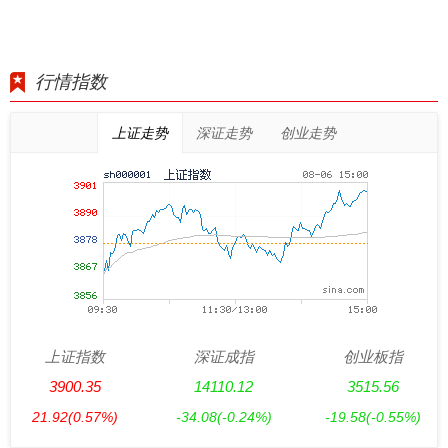
行情指数
上证走势
深证走势
创业走势
上证指数
深证成指
创业板指
3900.35
14110.12
3515.56
21.92
(0.57%)
-34.08
(-0.24%)
-19.58
(-0.55%)