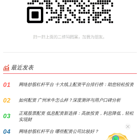
最近发表
01
网络炒股杠杆平台 十大线上配资平台排行榜：助您轻松投资
02
如何配资 广州米牛怎么样？深度测评与用户口碑分析
正规股票配资 低息配资新选择：高效投资，利息降低，轻松
03
实现财
04
网络炒股杠杆平台 哪些配资公司比较好？