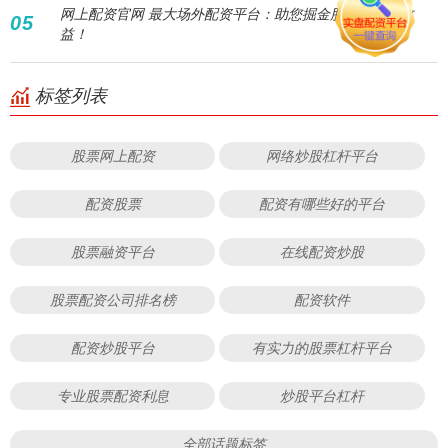
网上配资官网 最大场外配资平台：助您掘金股市，放大收
05
益！
标签列表
股票网上配资
网络炒股杠杆平台
配资股票
配资有哪些好的平台
股票融资平台
在线配资炒股
股票配资公司排名榜
配资软件
配资炒股平台
有实力的股票杠杆平台
专业股票配资利息
炒股平台杠杆
全部话题标签