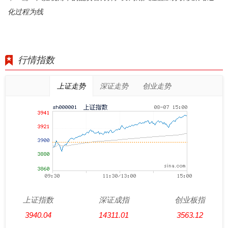
化过程为线
行情指数
上证走势
深证走势
创业走势
上证指数
深证成指
创业板指
3940.04
14311.01
3563.12