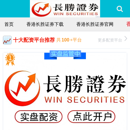
首页
香港长胜证券下载
香港长胜证券官网
十大配资平台推荐
更多配资平台
共
100
+平台