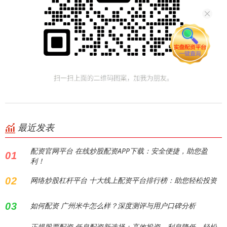
最近发表
配资官网平台 在线炒股配资APP下载：安全便捷，助您盈
01
利！
02
网络炒股杠杆平台 十大线上配资平台排行榜：助您轻松投资
03
如何配资 广州米牛怎么样？深度测评与用户口碑分析
正规股票配资 低息配资新选择：高效投资，利息降低，轻松